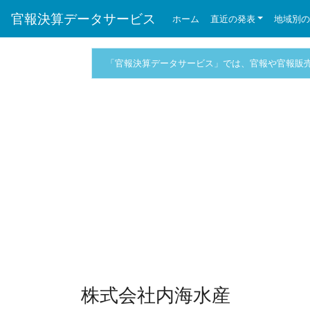
官報決算データサービス
ホーム
直近の発表
地域別
「官報決算データサービス」では、官報や官報販
株式会社内海水産