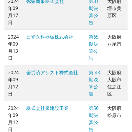
2024
弥栄商事株式会社
第31
大阪府
年09
期決
堺市美
月17
算公
原区
日
告
2024
日光医科器械株式会社
第65
大阪府
年09
期決
八尾市
月13
算公
日
告
2024
全労済アシスト株式会社
第 43
大阪府
年09
期決
大阪市
月12
算公
住之江
日
告
区
2024
株式会社泉建設工業
第56
大阪府
年09
期決
松原市
月12
算公
日
告