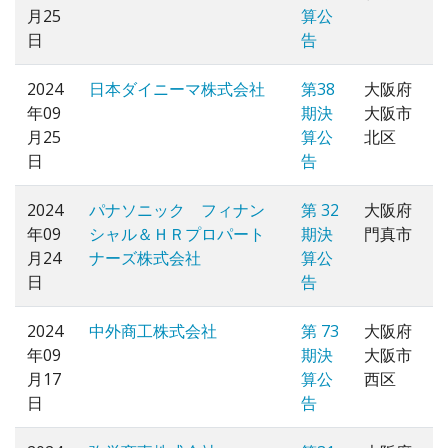
月25
算公
日
告
2024
日本ダイニーマ株式会社
第38
大阪府
年09
期決
大阪市
月25
算公
北区
日
告
2024
パナソニック フィナン
第 32
大阪府
年09
シャル＆ＨＲプロパート
期決
門真市
月24
ナーズ株式会社
算公
日
告
2024
中外商工株式会社
第 73
大阪府
年09
期決
大阪市
月17
算公
西区
日
告