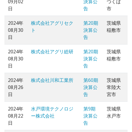
09月02
決算公
つくば
日
告
市
2024年
株式会社アグリセク
第20期
茨城県
08月30
ト
決算公
稲敷市
日
告
2024年
株式会社アグリ総研
第20期
茨城県
08月30
決算公
稲敷市
日
告
2024年
株式会社川和工業所
第60期
茨城県
08月26
決算公
常陸大
日
告
宮市
2024年
水戸環境テクノロジ
第9期
茨城県
08月22
ー株式会社
決算公
水戸市
日
告