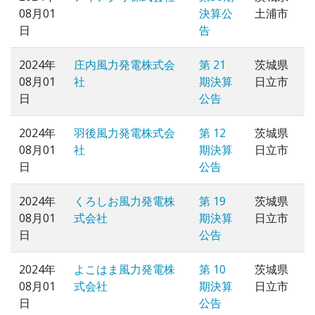
08月01
決算公
土浦市
日
告
2024年
庄内風力発電株式会
第 21
茨城県
08月01
社
期決算
日立市
日
公告
2024年
羽後風力発電株式会
第 12
茨城県
08月01
社
期決算
日立市
日
公告
2024年
くろしお風力発電株
第 19
茨城県
08月01
式会社
期決算
日立市
日
公告
2024年
よこはま風力発電株
第 10
茨城県
08月01
式会社
期決算
日立市
日
公告