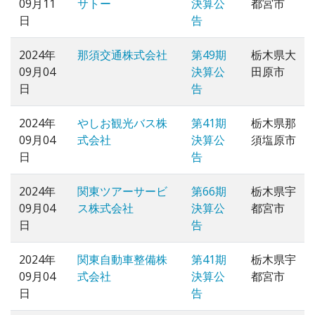
09月11
サトー
決算公
都宮市
日
告
2024年
那須交通株式会社
第49期
栃木県大
09月04
決算公
田原市
日
告
2024年
やしお観光バス株
第41期
栃木県那
09月04
式会社
決算公
須塩原市
日
告
2024年
関東ツアーサービ
第66期
栃木県宇
09月04
ス株式会社
決算公
都宮市
日
告
2024年
関東自動車整備株
第41期
栃木県宇
09月04
式会社
決算公
都宮市
日
告