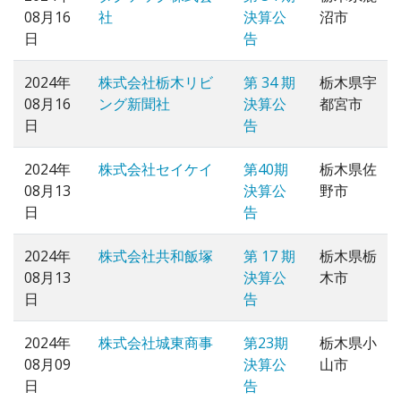
08月16
社
決算公
沼市
日
告
2024年
株式会社栃木リビ
第 34 期
栃木県宇
08月16
ング新聞社
決算公
都宮市
日
告
2024年
株式会社セイケイ
第40期
栃木県佐
08月13
決算公
野市
日
告
2024年
株式会社共和飯塚
第 17 期
栃木県栃
08月13
決算公
木市
日
告
2024年
株式会社城東商事
第23期
栃木県小
08月09
決算公
山市
日
告