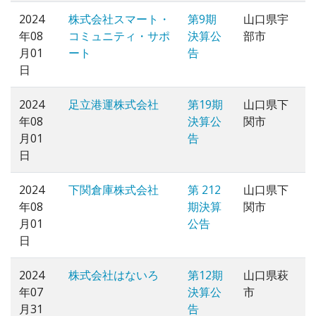
2024
株式会社スマート・
第9期
山口県宇
年08
コミュニティ・サポ
決算公
部市
月01
ート
告
日
2024
足立港運株式会社
第19期
山口県下
年08
決算公
関市
月01
告
日
2024
下関倉庫株式会社
第 212
山口県下
年08
期決算
関市
月01
公告
日
2024
株式会社はないろ
第12期
山口県萩
年07
決算公
市
月31
告