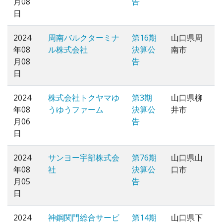
月08
告
日
2024
周南バルクターミナ
第16期
山口県周
年08
ル株式会社
決算公
南市
月08
告
日
2024
株式会社トクヤマゆ
第3期
山口県柳
年08
うゆうファーム
決算公
井市
月06
告
日
2024
サンヨー宇部株式会
第76期
山口県山
年08
社
決算公
口市
月05
告
日
2024
神鋼関門総合サービ
第14期
山口県下