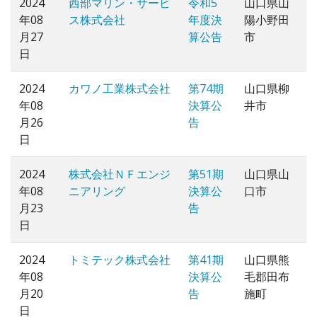
2024
西部マリン・サービ
令和5
山口県山
年08
ス株式会社
年度決
陽小野田
月27
算公告
市
日
2024
カワノ工業株式会社
第74期
山口県柳
年08
決算公
井市
月26
告
日
2024
株式会社ＮＦエンジ
第51期
山口県山
年08
ニアリング
決算公
口市
月23
告
日
2024
トミテック株式会社
第41期
山口県熊
年08
決算公
毛郡田布
月20
告
施町
日