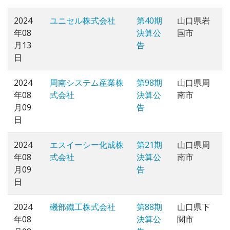
2024
ユニセル株式会社
第40期
山口県岩
年08
決算公
国市
月13
告
日
2024
周南システム産業株
第98期
山口県周
年08
式会社
決算公
南市
月09
告
日
2024
エスイーシー化成株
第21期
山口県周
年08
式会社
決算公
南市
月09
告
日
2024
磯部鐵工株式会社
第88期
山口県下
年08
決算公
関市