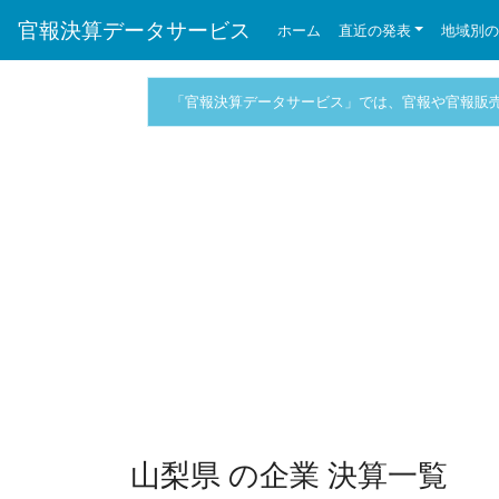
官報決算データサービス
ホーム
直近の発表
地域別
「官報決算データサービス」では、官報や官報販
山梨県 の企業 決算一覧