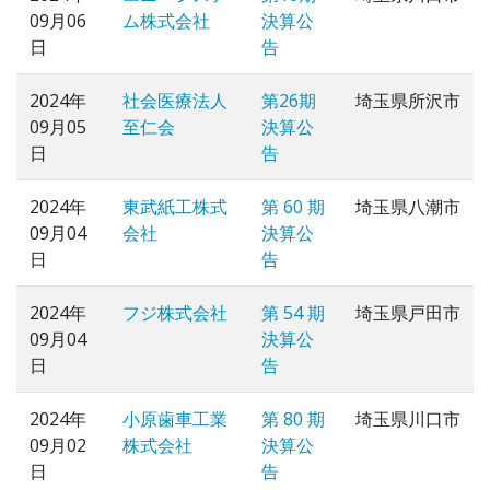
09月06
ム株式会社
決算公
日
告
2024年
社会医療法人
第26期
埼玉県所沢市
09月05
至仁会
決算公
日
告
2024年
東武紙工株式
第 60 期
埼玉県八潮市
09月04
会社
決算公
日
告
2024年
フジ株式会社
第 54 期
埼玉県戸田市
09月04
決算公
日
告
2024年
小原歯車工業
第 80 期
埼玉県川口市
09月02
株式会社
決算公
日
告