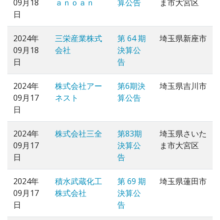
09月18
ａｎｏａｎ
算公告
ま市大宮区
日
2024年
三栄産業株式
第 64 期
埼玉県新座市
09月18
会社
決算公
日
告
2024年
株式会社アー
第6期決
埼玉県吉川市
09月17
ネスト
算公告
日
2024年
株式会社三全
第83期
埼玉県さいた
09月17
決算公
ま市大宮区
日
告
2024年
積水武蔵化工
第 69 期
埼玉県蓮田市
09月17
株式会社
決算公
日
告