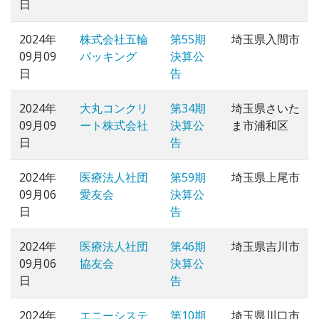
日
2024年
株式会社五輪
第55期
埼玉県入間市
09月09
パッキング
決算公
日
告
2024年
大丸コンクリ
第34期
埼玉県さいた
09月09
ート株式会社
決算公
ま市浦和区
日
告
2024年
医療法人社団
第59期
埼玉県上尾市
09月06
愛友会
決算公
日
告
2024年
医療法人社団
第46期
埼玉県吉川市
09月06
協友会
決算公
日
告
2024年
エニーシステ
第10期
埼玉県川口市