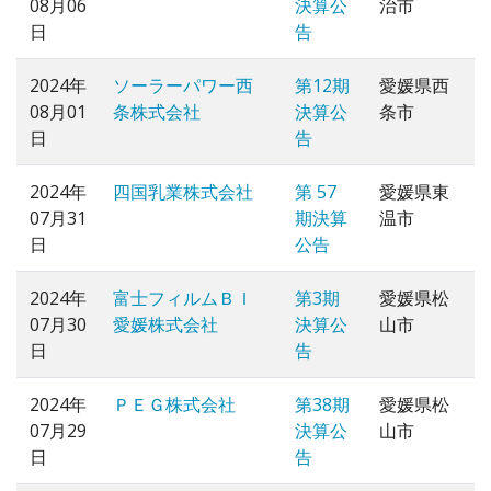
08月06
決算公
治市
日
告
2024年
ソーラーパワー西
第12期
愛媛県西
08月01
条株式会社
決算公
条市
日
告
2024年
四国乳業株式会社
第 57
愛媛県東
07月31
期決算
温市
日
公告
2024年
富士フィルムＢＩ
第3期
愛媛県松
07月30
愛媛株式会社
決算公
山市
日
告
2024年
ＰＥＧ株式会社
第38期
愛媛県松
07月29
決算公
山市
日
告