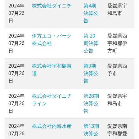
2024年
株式会社ダイニチ
第4期
愛媛県宇
07月26
決算公
和島市
日
告
2024年
伊方エコ・パーク
第 20
愛媛県西
07月26
株式会社
期決算
宇和郡伊
日
公告
方町
2024年
株式会社宇和島海
第9期
愛媛県西
07月26
道
決算公
予市
日
告
2024年
株式会社ダイニチ
第28期
愛媛県宇
07月26
ライン
決算公
和島市
日
告
2024年
株式会社内海水産
第13期
愛媛県南
07月26
決算公
宇和郡愛