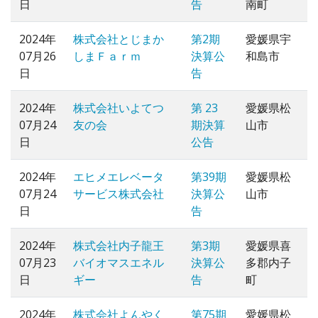
日
告
南町
2024年
株式会社とじまか
第2期
愛媛県宇
07月26
しまＦａｒｍ
決算公
和島市
日
告
2024年
株式会社いよてつ
第 23
愛媛県松
07月24
友の会
期決算
山市
日
公告
2024年
エヒメエレベータ
第39期
愛媛県松
07月24
サービス株式会社
決算公
山市
日
告
2024年
株式会社内子龍王
第3期
愛媛県喜
07月23
バイオマスエネル
決算公
多郡内子
日
ギー
告
町
2024年
株式会社よんやく
第75期
愛媛県松