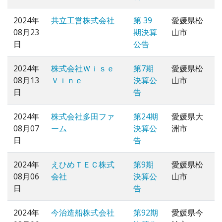
2024年
共立工営株式会社
第 39
愛媛県松
08月23
期決算
山市
日
公告
2024年
株式会社Ｗｉｓｅ
第7期
愛媛県松
08月13
Ｖｉｎｅ
決算公
山市
日
告
2024年
株式会社多田ファ
第24期
愛媛県大
08月07
ーム
決算公
洲市
日
告
2024年
えひめＴＥＣ株式
第9期
愛媛県松
08月06
会社
決算公
山市
日
告
2024年
今治造船株式会社
第92期
愛媛県今