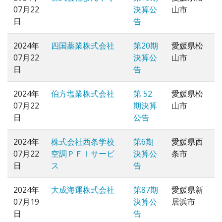
07月22
決算公
山市
日
告
2024年
四国薬業株式会社
第20期
愛媛県松
07月22
決算公
山市
日
告
2024年
伯方塩業株式会社
第 52
愛媛県松
07月22
期決算
山市
日
公告
2024年
株式会社西条学校
第6期
愛媛県西
07月22
空調ＰＦＩサービ
決算公
条市
日
ス
告
2024年
大成海運株式会社
第87期
愛媛県新
07月19
決算公
居浜市
日
告