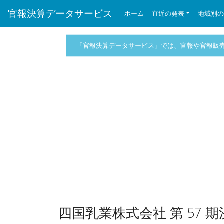
官報決算データサービス
ホーム
直近の発表
地域別
「官報決算データサービス」では、官報や官報販
四国乳業株式会社 第 57 