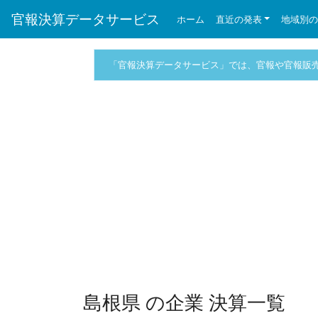
官報決算データサービス
ホーム
直近の発表
地域別
「官報決算データサービス」では、官報や官報販
島根県 の企業 決算一覧