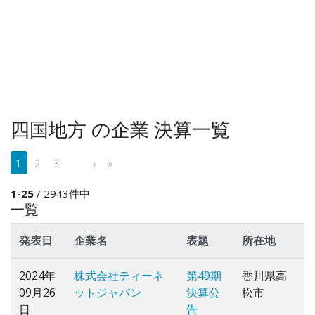
四国地方 の企業 決算一覧
1
2
3
...
›
»
1-25
/ 2943件中
一覧
発表日
企業名
表題
所在地
2024年
株式会社ティーネ
第49期
香川県高
09月26
ットジャパン
決算公
松市
日
告