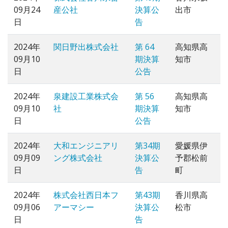
09月24
産公社
決算公
出市
日
告
2024年
関日野出株式会社
第 64
高知県高
09月10
期決算
知市
日
公告
2024年
泉建設工業株式会
第 56
高知県高
09月10
社
期決算
知市
日
公告
2024年
大和エンジニアリ
第34期
愛媛県伊
09月09
ング株式会社
決算公
予郡松前
日
告
町
2024年
株式会社西日本フ
第43期
香川県高
09月06
アーマシー
決算公
松市
日
告