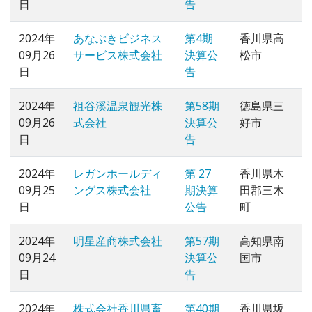
日
告
2024年
あなぶきビジネス
第4期
香川県高
09月26
サービス株式会社
決算公
松市
日
告
2024年
祖谷溪温泉観光株
第58期
徳島県三
09月26
式会社
決算公
好市
日
告
2024年
レガンホールディ
第 27
香川県木
09月25
ングス株式会社
期決算
田郡三木
日
公告
町
2024年
明星産商株式会社
第57期
高知県南
09月24
決算公
国市
日
告
2024年
株式会社香川県畜
第40期
香川県坂