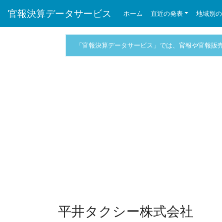
官報決算データサービス
ホーム
直近の発表
地域別
「官報決算データサービス」では、官報や官報販
平井タクシー株式会社