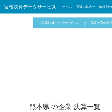
官報決算データサービス
ホーム
直近の発表
地域別
「官報決算データサービス」では、官報や官報販
熊本県 の企業 決算一覧