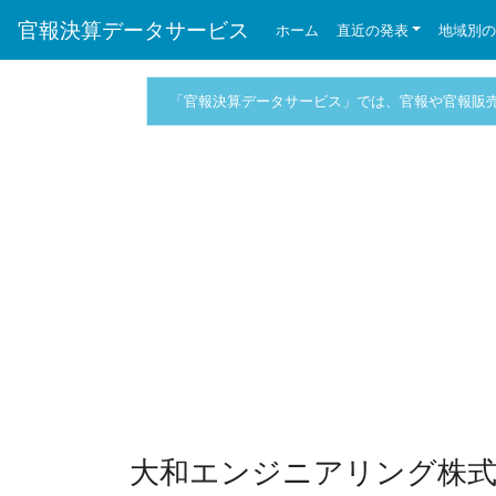
官報決算データサービス
ホーム
直近の発表
地域別
「官報決算データサービス」では、官報や官報販
大和エンジニアリング株式