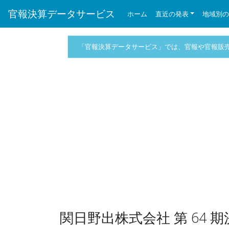
官報決算データサービス
ホーム
直近の発表
地域別
「官報決算データサービス」では、官報や官報販
関日野出株式会社 第 64 