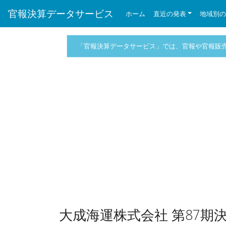
官報決算データサービス
ホーム
直近の発表
地域別
「官報決算データサービス」では、官報や官報販
大成海運株式会社 第87期