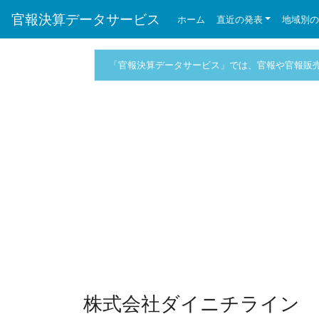
官報決算データサービス
ホーム
直近の発表
地域別
「官報決算データサービス」では、官報や官報販
株式会社ダイニチライン