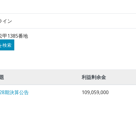
ライン
甲1385番地
を検索
題
利益剰余金
28期決算公告
109,059,000