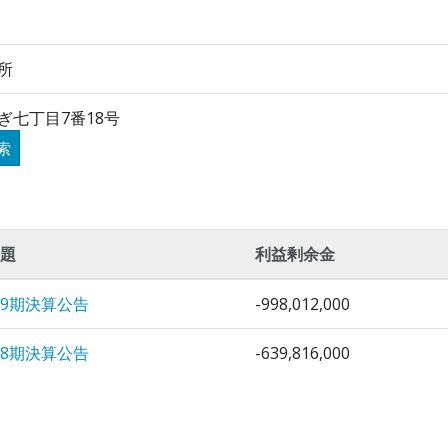
所
ぎ七丁目7番18号
索
題
利益剰余金
9期決算公告
-998,012,000
8期決算公告
-639,816,000