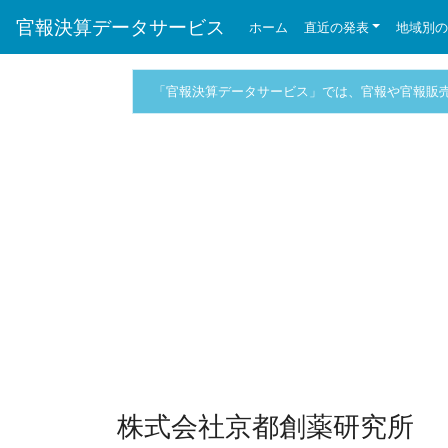
官報決算データサービス
ホーム
直近の発表
地域別
「官報決算データサービス」では、官報や官報販
株式会社京都創薬研究所