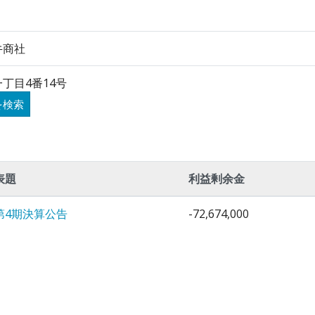
牛商社
丁目4番14号
を検索
表題
利益剰余金
第4期決算公告
-72,674,000