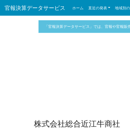
官報決算データサービス
ホーム
直近の発表
地域別
「官報決算データサービス」では、官報や官報販
株式会社総合近江牛商社