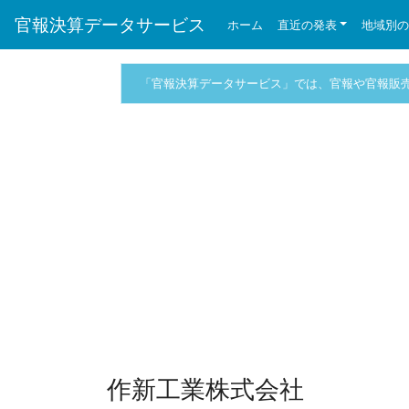
官報決算データサービス
ホーム
直近の発表
地域別
「官報決算データサービス」では、官報や官報販
作新工業株式会社