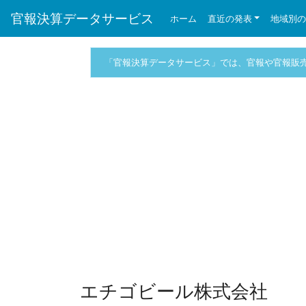
官報決算データサービス
ホーム
直近の発表
地域別
「官報決算データサービス」では、官報や官報販
エチゴビール株式会社