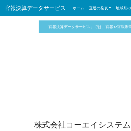
官報決算データサービス
ホーム
直近の発表
地域別
「官報決算データサービス」では、官報や官報販
株式会社コーエイシステム 