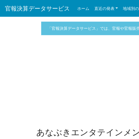
官報決算データサービス
ホーム
直近の発表
地域別
「官報決算データサービス」では、官報や官報販
あなぶきエンタテインメン