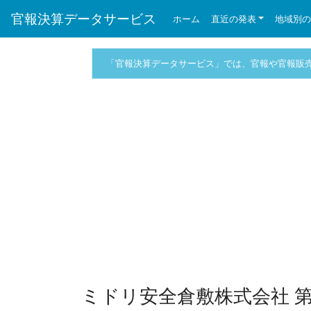
官報決算データサービス
ホーム
直近の発表
地域別
「官報決算データサービス」では、官報や官報販
ミドリ安全倉敷株式会社 第