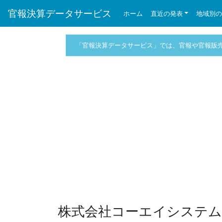
官報決算データサービス
ホーム
直近の発表
地域別
「官報決算データサービス」では、官報や官報販
株式会社コーエイシステム 