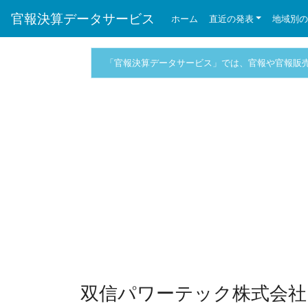
官報決算データサービス
ホーム
直近の発表
地域別
「官報決算データサービス」では、官報や官報販
双信パワーテック株式会社 