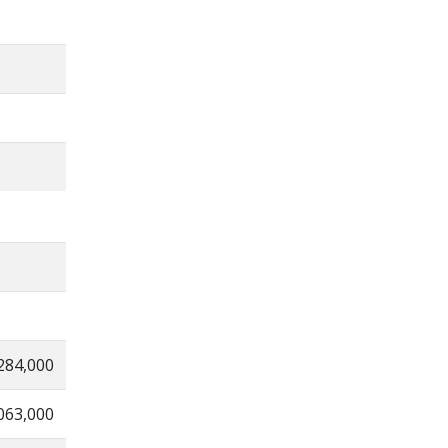
284,000
063,000