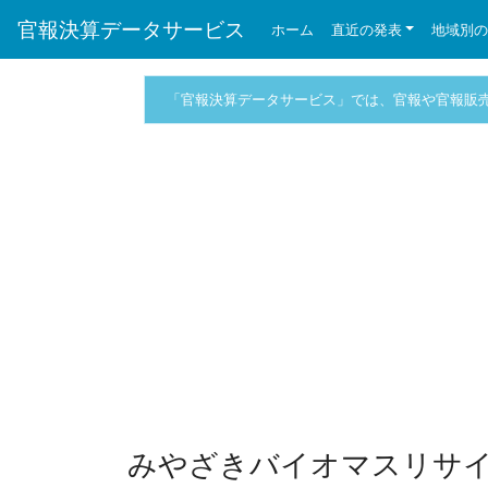
官報決算データサービス
ホーム
直近の発表
地域別
「官報決算データサービス」では、官報や官報販
みやざきバイオマスリサイ