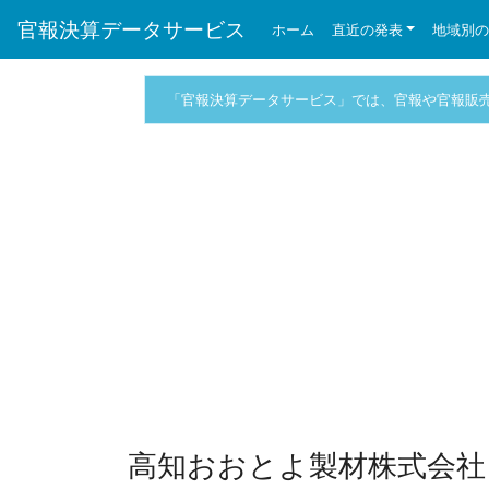
官報決算データサービス
ホーム
直近の発表
地域別
「官報決算データサービス」では、官報や官報販
高知おおとよ製材株式会社 