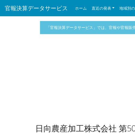
官報決算データサービス
ホーム
直近の発表
地域別
「官報決算データサービス」では、官報や官報販
日向農産加工株式会社 第5