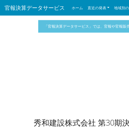
官報決算データサービス
ホーム
直近の発表
地域別
「官報決算データサービス」では、官報や官報販
秀和建設株式会社 第30期