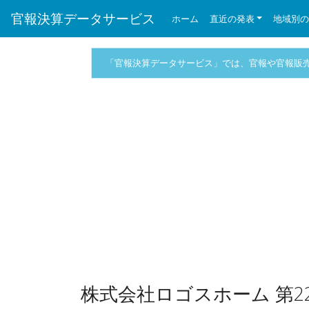
官報決算データサービス
ホーム
直近の発表
地域別
「官報決算データサービス」では、官報や官報販
株式会社ロゴスホーム 第2