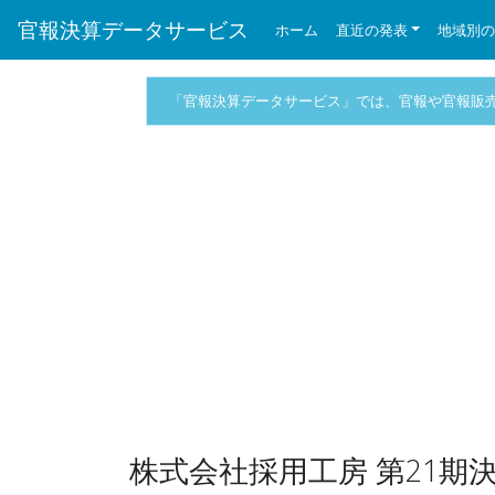
官報決算データサービス
ホーム
直近の発表
地域別
「官報決算データサービス」では、官報や官報販
株式会社採用工房 第21期