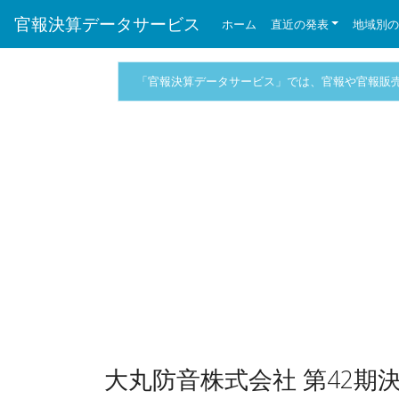
官報決算データサービス
ホーム
直近の発表
地域別
「官報決算データサービス」では、官報や官報販
大丸防音株式会社 第42期