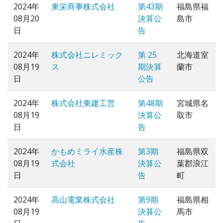
2024年
東栄商事株式会社
第43期
福島県福
08月20
決算公
島市
日
告
2024年
株式会社ニレミック
第 25
北海道室
08月19
ス
期決算
蘭市
日
公告
2024年
株式会社東建工営
第48期
宮城県名
08月19
決算公
取市
日
告
2024年
かもめミライ水産株
第3期
福島県双
08月19
式会社
決算公
葉郡浪江
日
告
町
2024年
高山電業株式会社
第9期
福島県相
08月19
決算公
馬市