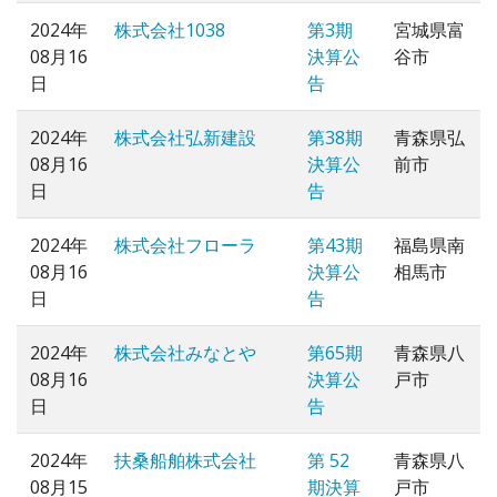
2024年
株式会社1038
第3期
宮城県富
08月16
決算公
谷市
日
告
2024年
株式会社弘新建設
第38期
青森県弘
08月16
決算公
前市
日
告
2024年
株式会社フローラ
第43期
福島県南
08月16
決算公
相馬市
日
告
2024年
株式会社みなとや
第65期
青森県八
08月16
決算公
戸市
日
告
2024年
扶桑船舶株式会社
第 52
青森県八
08月15
期決算
戸市