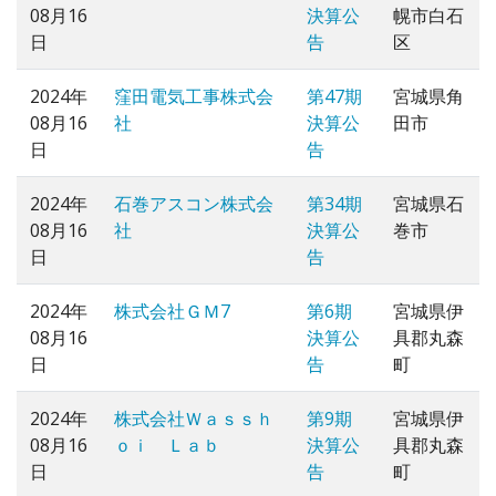
08月16
決算公
幌市白石
日
告
区
2024年
窪田電気工事株式会
第47期
宮城県角
08月16
社
決算公
田市
日
告
2024年
石巻アスコン株式会
第34期
宮城県石
08月16
社
決算公
巻市
日
告
2024年
株式会社ＧＭ7
第6期
宮城県伊
08月16
決算公
具郡丸森
日
告
町
2024年
株式会社Ｗａｓｓｈ
第9期
宮城県伊
08月16
ｏｉ Ｌａｂ
決算公
具郡丸森
日
告
町