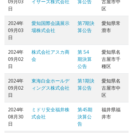
09月03
イザーズ株式会社
算公告
古屋市中
日
区
2024年
愛知国際会議展示
第7期決
愛知県常
09月03
場株式会社
算公告
滑市
日
2024年
株式会社アスカ商
第 54
愛知県名
09月02
会
期決算
古屋市千
日
公告
種区
2024年
東海白金ホールデ
第1期決
愛知県名
09月02
ィングス株式会社
算公告
古屋市中
日
区
2024年
ミドリ安全福井株
第45期
福井県福
08月30
式会社
決算公
井市
日
告