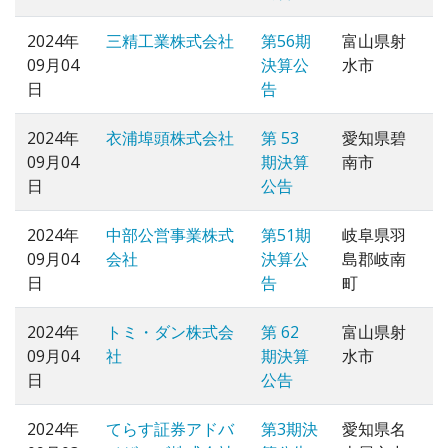
2024年
三精工業株式会社
第56期
富山県射
09月04
決算公
水市
日
告
2024年
衣浦埠頭株式会社
第 53
愛知県碧
09月04
期決算
南市
日
公告
2024年
中部公営事業株式
第51期
岐阜県羽
09月04
会社
決算公
島郡岐南
日
告
町
2024年
トミ・ダン株式会
第 62
富山県射
09月04
社
期決算
水市
日
公告
2024年
てらす証券アドバ
第3期決
愛知県名