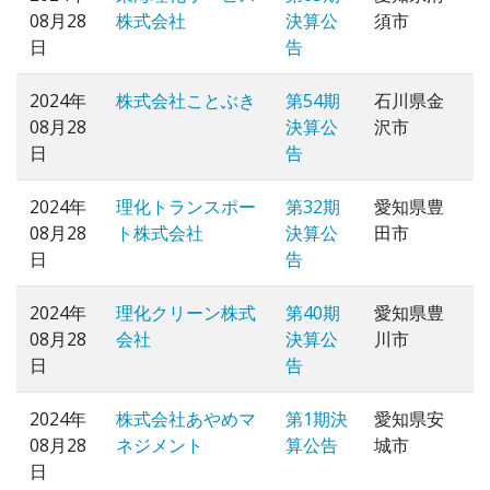
08月28
株式会社
決算公
須市
日
告
2024年
株式会社ことぶき
第54期
石川県金
08月28
決算公
沢市
日
告
2024年
理化トランスポー
第32期
愛知県豊
08月28
ト株式会社
決算公
田市
日
告
2024年
理化クリーン株式
第40期
愛知県豊
08月28
会社
決算公
川市
日
告
2024年
株式会社あやめマ
第1期決
愛知県安
08月28
ネジメント
算公告
城市
日