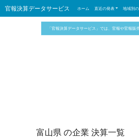
官報決算データサービス
ホーム
直近の発表
地域別
「官報決算データサービス」では、官報や官報販
富山県 の企業 決算一覧