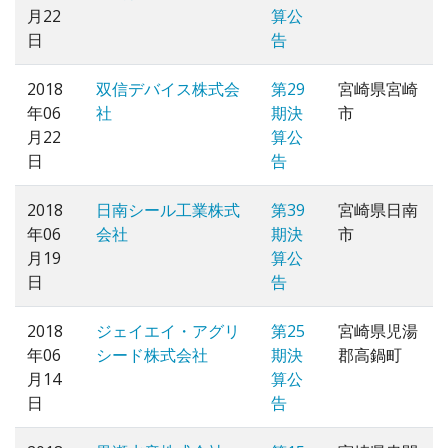
月22
算公
日
告
2018
双信デバイス株式会
第29
宮崎県宮崎
年06
社
期決
市
月22
算公
日
告
2018
日南シール工業株式
第39
宮崎県日南
年06
会社
期決
市
月19
算公
日
告
2018
ジェイエイ・アグリ
第25
宮崎県児湯
年06
シード株式会社
期決
郡高鍋町
月14
算公
日
告