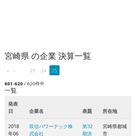
宮崎県 の企業 決算一覧
«
‹
...
23
24
25
601-620
/ 620件中
一覧
発表
日
企業名
表題
所在地
2018
双信パワーテック株
第32
宮崎県都城
年06
式会社
期決
市