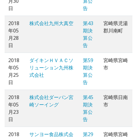
月30
算公
日
告
2018
株式会社九州大真空
第43
宮崎県児湯
年05
期決
郡川南町
月28
算公
日
告
2018
ダイキンＨＶＡＣソ
第59
宮崎県宮崎
年05
リューション九州株
期決
市
月25
式会社
算公
日
告
2018
株式会社ダーバン宮
第45
宮崎県日南
年05
崎ソーイング
期決
市
月23
算公
日
告
2018
サンヨー食品株式会
第29
宮崎県宮崎