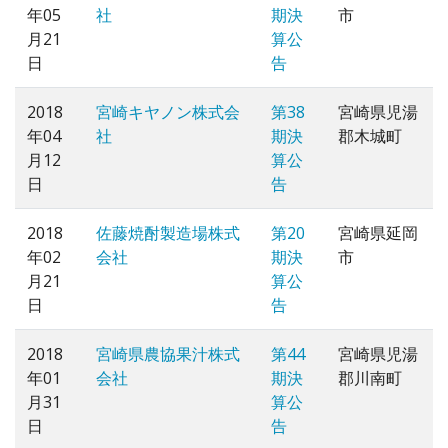
年05
社
期決
市
月21
算公
日
告
2018
宮崎キヤノン株式会
第38
宮崎県児湯
年04
社
期決
郡木城町
月12
算公
日
告
2018
佐藤焼酎製造場株式
第20
宮崎県延岡
年02
会社
期決
市
月21
算公
日
告
2018
宮崎県農協果汁株式
第44
宮崎県児湯
年01
会社
期決
郡川南町
月31
算公
日
告