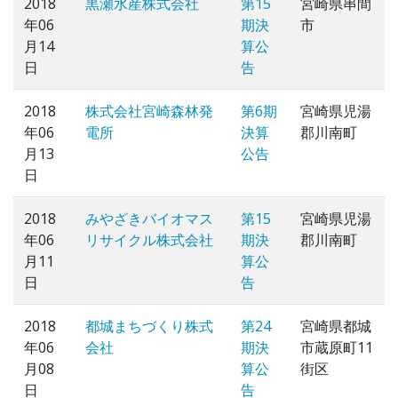
2018
黒瀬水産株式会社
第15
宮崎県串間
年06
期決
市
月14
算公
日
告
2018
株式会社宮崎森林発
第6期
宮崎県児湯
年06
電所
決算
郡川南町
月13
公告
日
2018
みやざきバイオマス
第15
宮崎県児湯
年06
リサイクル株式会社
期決
郡川南町
月11
算公
日
告
2018
都城まちづくり株式
第24
宮崎県都城
年06
会社
期決
市蔵原町11
月08
算公
街区
日
告