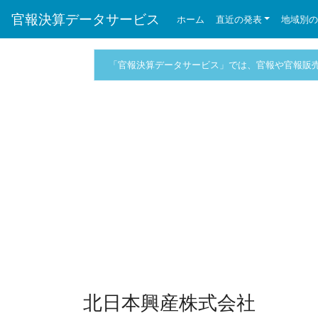
官報決算データサービス
ホーム
直近の発表
地域別
「官報決算データサービス」では、官報や官報販
北日本興産株式会社