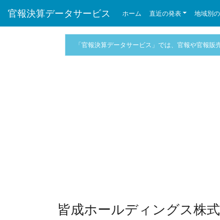
官報決算データサービス
ホーム
直近の発表
地域別
「官報決算データサービス」では、官報や官報販
皆成ホールディングス株式