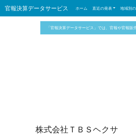
官報決算データサービス
ホーム
直近の発表
地域別
「官報決算データサービス」では、官報や官報販
株式会社ＴＢＳヘクサ