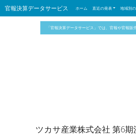
官報決算データサービス
ホーム
直近の発表
地域別
「官報決算データサービス」では、官報や官報販
ツカサ産業株式会社 第6期