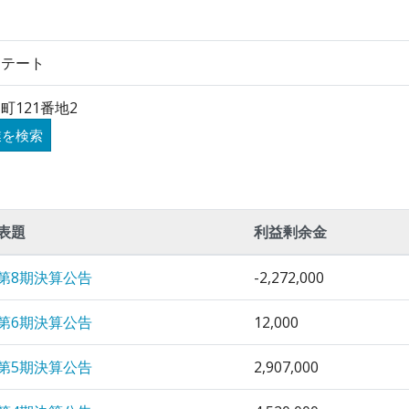
ステート
町121番地2
業を検索
表題
利益剰余金
第8期決算公告
-2,272,000
第6期決算公告
12,000
第5期決算公告
2,907,000