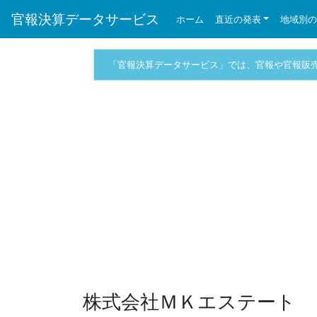
官報決算データサービス
ホーム
直近の発表
地域別
「官報決算データサービス」では、官報や官報販
株式会社ＭＫエステート